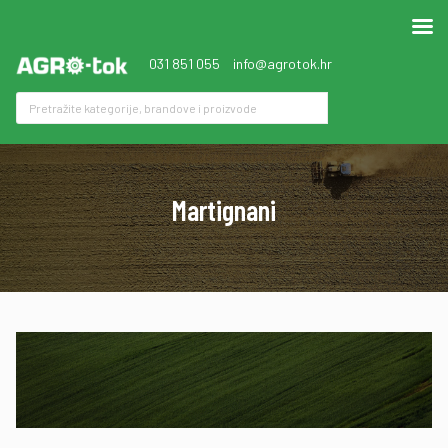
031 851 055
info@agrotok.hr
Martignani