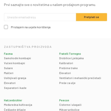
Prvi saznajte sve o novitetima u našem prodajnom programu.
Pristajem na uvjete korištenja
ZASTUPNIŠTVA PROIZVODA
Facma
Fratelli Torregno
Samohodni kombajni
Drobilice Lješnjaka
Vučeni kombajni
Kalibratori
Sušare
Prebirne trake
Malčeri
Elevatori
Usitnjivači granja
Ventilatori i mehanički prečistači
Elevatori
Preše za ulje
Separatori i kade
Hatzenbichler
Peecon
Međuredna kultivacija
Cisterne i ulagači
Češljaste drljače
Mikser prikolice