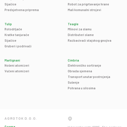
Sijačice
Robot za prigrtavanje hrane
Predsjetvena priprema
Mali komunalni strojevi
Tulip
Teagle
Rotodrljače
Mlinovi za slamu
Kratke tanjurače
Distributeri slame
Sijačice
Razbacivači stajskog gnojiva
Gruberi i podrivači
Martignani
Cimbria
Nošeni atomizeri
Elektroničko sortiranje
Vučeni atomizeri
Obrada sjemena
Transport unutar postrojenja
Sušenje
Pohrana u silosima
AGROTOK D.O.O.
O nama