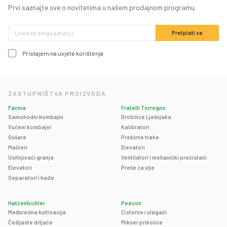
Prvi saznajte sve o novitetima u našem prodajnom programu.
Pristajem na uvjete korištenja
ZASTUPNIŠTVA PROIZVODA
Facma
Fratelli Torregno
Samohodni kombajni
Drobilice Lješnjaka
Vučeni kombajni
Kalibratori
Sušare
Prebirne trake
Malčeri
Elevatori
Usitnjivači granja
Ventilatori i mehanički prečistači
Elevatori
Preše za ulje
Separatori i kade
Hatzenbichler
Peecon
Međuredna kultivacija
Cisterne i ulagači
Češljaste drljače
Mikser prikolice