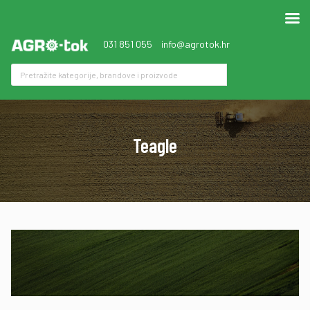
031 851 055
info@agrotok.hr
Teagle