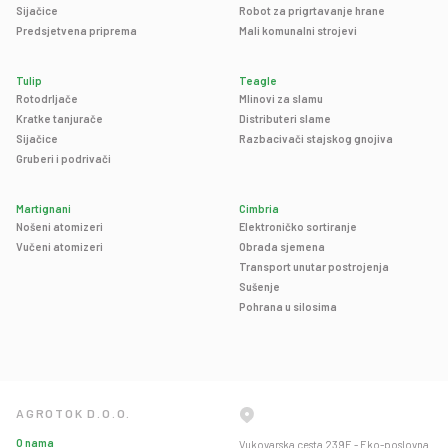
Sijačice
Robot za prigrtavanje hrane
Predsjetvena priprema
Mali komunalni strojevi
Tulip
Teagle
Rotodrljače
Mlinovi za slamu
Kratke tanjurače
Distributeri slame
Sijačice
Razbacivači stajskog gnojiva
Gruberi i podrivači
Martignani
Cimbria
Nošeni atomizeri
Elektroničko sortiranje
Vučeni atomizeri
Obrada sjemena
Transport unutar postrojenja
Sušenje
Pohrana u silosima
AGROTOK D.O.O.
O nama
Vukovarska cesta 239E - Eko-poslovna