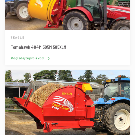
TEAGLE
Tomahawk 404M 505M 505XLM
Pogledajte proizvod