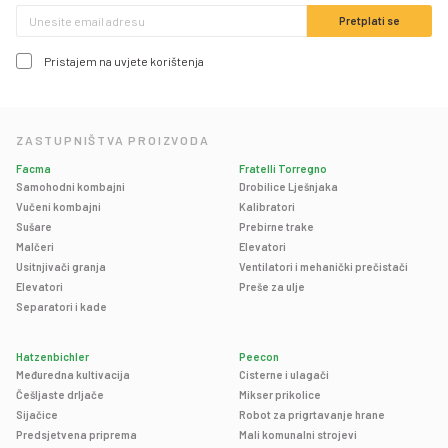
Pristajem na uvjete korištenja
ZASTUPNIŠTVA PROIZVODA
Facma
Fratelli Torregno
Samohodni kombajni
Drobilice Lješnjaka
Vučeni kombajni
Kalibratori
Sušare
Prebirne trake
Malčeri
Elevatori
Usitnjivači granja
Ventilatori i mehanički prečistači
Elevatori
Preše za ulje
Separatori i kade
Hatzenbichler
Peecon
Međuredna kultivacija
Cisterne i ulagači
Češljaste drljače
Mikser prikolice
Sijačice
Robot za prigrtavanje hrane
Predsjetvena priprema
Mali komunalni strojevi