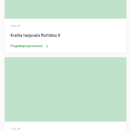
TULIP
Kratke tanjurače Multidisc H
Pogledajte proizvod
TULIP