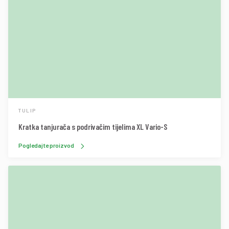
TULIP
Kratka tanjurača s podrivačim tijelima XL Vario-S
Pogledajte proizvod