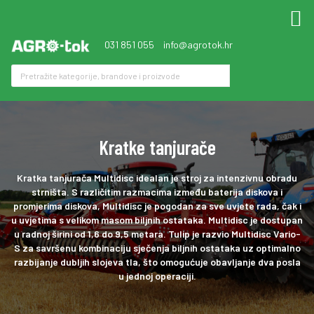
031 851 055
info@agrotok.hr
Kratke tanjurače
Kratka tanjurača Multidisc idealan je stroj za intenzivnu obradu
strništa. S različitim razmacima između baterija diskova i
promjerima diskova, Multidisc je pogodan za sve uvjete rada, čak i
u uvjetima s velikom masom biljnih ostataka. Multidisc je dostupan
u radnoj širini od 1,6 do 9,5 metara. Tulip je razvio Multidisc Vario-
S za savršenu kombinaciju sječenja biljnih ostataka uz optimalno
razbijanje dubljih slojeva tla, što omogućuje obavljanje dva posla
u jednoj operaciji.