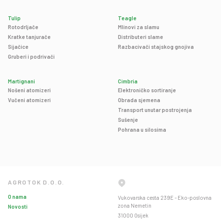
Tulip
Teagle
Rotodrljače
Mlinovi za slamu
Kratke tanjurače
Distributeri slame
Sijačice
Razbacivači stajskog gnojiva
Gruberi i podrivači
Martignani
Cimbria
Nošeni atomizeri
Elektroničko sortiranje
Vučeni atomizeri
Obrada sjemena
Transport unutar postrojenja
Sušenje
Pohrana u silosima
AGROTOK D.O.O.
O nama
Vukovarska cesta 239E - Eko-poslovna
zona Nemetin
Novosti
31000 Osijek