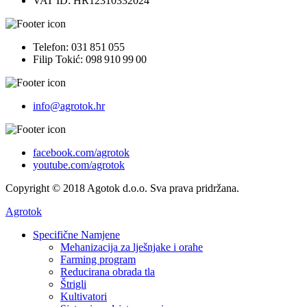
VAT ID: HR12310332024
Telefon: 031 851 055
Filip Tokić: 098 910 99 00
info@agrotok.hr
facebook.com/agrotok
youtube.com/agrotok
Copyright © 2018 Agotok d.o.o. Sva prava pridržana.
Agrotok
Specifične Namjene
Mehanizacija za lješnjake i orahe
Farming program
Reducirana obrada tla
Štrigli
Kultivatori