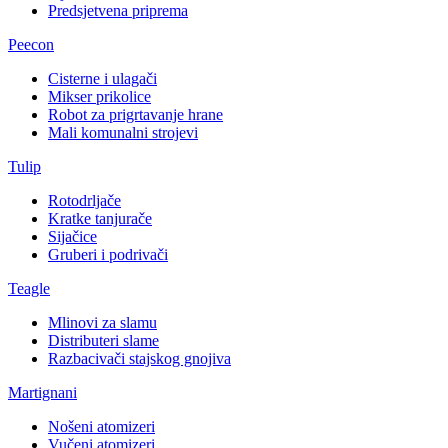
Predsjetvena priprema
Peecon
Cisterne i ulagači
Mikser prikolice
Robot za prigrtavanje hrane
Mali komunalni strojevi
Tulip
Rotodrljače
Kratke tanjurače
Sijačice
Gruberi i podrivači
Teagle
Mlinovi za slamu
Distributeri slame
Razbacivači stajskog gnojiva
Martignani
Nošeni atomizeri
Vučeni atomizeri