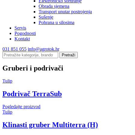
Elektroničko sortiranje
Obrada sjemena
Transport unutar postrojenja
Sušenje
Pohrana u silosima
Servis
Pogodnosti
Kontakt
031 851 055
info@agrotok.hr
Gruberi i podrivači
Tulip
Podrivač TerraSub
Pogledajte proizvod
Tulip
Klinasti gruber Multiterra (H)