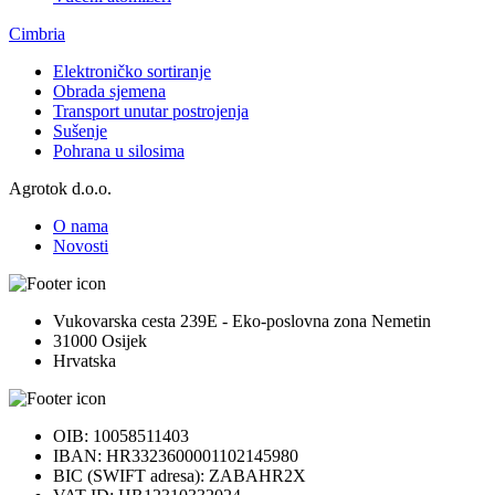
Cimbria
Elektroničko sortiranje
Obrada sjemena
Transport unutar postrojenja
Sušenje
Pohrana u silosima
Agrotok d.o.o.
O nama
Novosti
Vukovarska cesta 239E - Eko-poslovna zona Nemetin
31000 Osijek
Hrvatska
OIB: 10058511403
IBAN: HR3323600001102145980
BIC (SWIFT adresa): ZABAHR2X