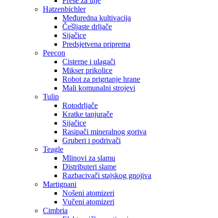
Preše za ulje
Hatzenbichler
Međuredna kultivacija
Češljaste drljače
Sijačice
Predsjetvena priprema
Peecon
Cisterne i ulagači
Mikser prikolice
Robot za prigrtanje hrane
Mali komunalni strojevi
Tulip
Rotodrljače
Kratke tanjurače
Sijačice
Rasipači mineralnog goriva
Gruberi i podrivači
Teagle
Mlinovi za slamu
Distributeri slame
Razbacivači stajskog gnojiva
Martignani
Nošeni atomizeri
Vučeni atomizeri
Cimbria