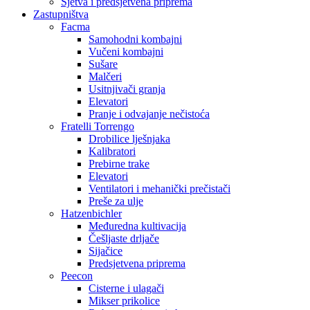
Sjetva i predsjetvena priprema
Zastupništva
Facma
Samohodni kombajni
Vučeni kombajni
Sušare
Malčeri
Usitnjivači granja
Elevatori
Pranje i odvajanje nečistoća
Fratelli Torrengo
Drobilice lješnjaka
Kalibratori
Prebirne trake
Elevatori
Ventilatori i mehanički prečistači
Preše za ulje
Hatzenbichler
Međuredna kultivacija
Češljaste drljače
Sijačice
Predsjetvena priprema
Peecon
Cisterne i ulagači
Mikser prikolice