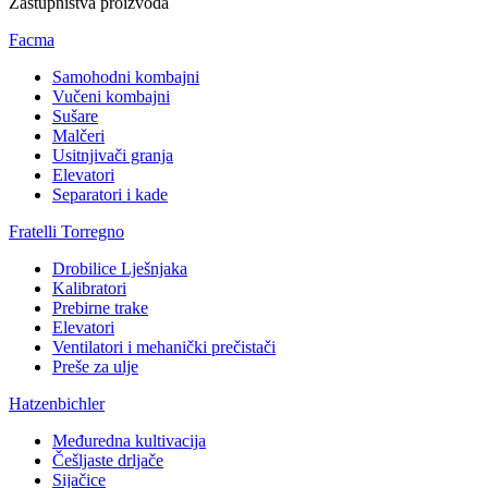
Zastupništva proizvoda
Facma
Samohodni kombajni
Vučeni kombajni
Sušare
Malčeri
Usitnjivači granja
Elevatori
Separatori i kade
Fratelli Torregno
Drobilice Lješnjaka
Kalibratori
Prebirne trake
Elevatori
Ventilatori i mehanički prečistači
Preše za ulje
Hatzenbichler
Međuredna kultivacija
Češljaste drljače
Sijačice