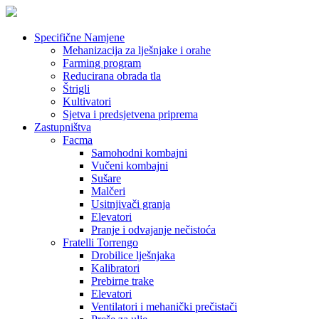
Specifične Namjene
Mehanizacija za lješnjake i orahe
Farming program
Reducirana obrada tla
Štrigli
Kultivatori
Sjetva i predsjetvena priprema
Zastupništva
Facma
Samohodni kombajni
Vučeni kombajni
Sušare
Malčeri
Usitnjivači granja
Elevatori
Pranje i odvajanje nečistoća
Fratelli Torrengo
Drobilice lješnjaka
Kalibratori
Prebirne trake
Elevatori
Ventilatori i mehanički prečistači