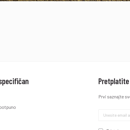
 specifičan
Pretplatite
Prvi saznajte s
e potpuno