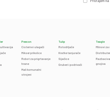
Pristajem na 
ler
Peecon
Tulip
Teagle
ultivacija
Cisterne i ulagači
Rotodrljače
Mlinovi za
ljače
Mikser prikolice
Kratke tanjurače
Distribute
Robot za prigrtavanje
Sijačice
Razbaciva
hrane
gnojiva
na
Gruberi i podrivači
Mali komunalni
strojevi