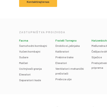
Kontaktirajte nas
ZASTUPNIŠTVA PROIZVODA
Facma
Fratelli Torregno
Hatzenbich
Samohodni kombajni
Drobilice Lješnjaka
Međuredna k
Vučeni kombajni
Kalibratori
Češljaste dr
Sušare
Prebirne trake
Sijačice
Malčeri
Elevatori
Predsjetve
priprema
Usitnjivači granja
Ventilatori i mehanički
prečistači
Elevatori
Preše za ulje
Separatori i kade