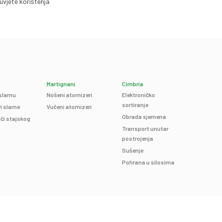
uvjete korištenja
Martignani
Cimbria
 slamu
Nošeni atomizeri
Elektroničko
sortiranje
ri slame
Vučeni atomizeri
Obrada sjemena
či stajskog
Transport unutar
postrojenja
Sušenje
Pohrana u silosima