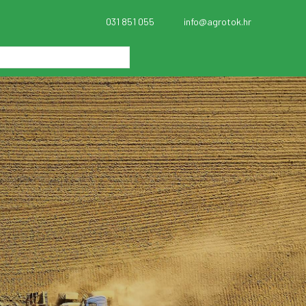
031 851 055
info@agrotok.hr