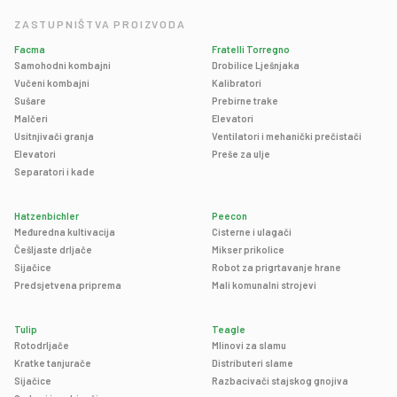
ZASTUPNIŠTVA PROIZVODA
Facma
Fratelli Torregno
Samohodni kombajni
Drobilice Lješnjaka
Vučeni kombajni
Kalibratori
Sušare
Prebirne trake
Malčeri
Elevatori
Usitnjivači granja
Ventilatori i mehanički prečistači
Elevatori
Preše za ulje
Separatori i kade
Hatzenbichler
Peecon
Međuredna kultivacija
Cisterne i ulagači
Češljaste drljače
Mikser prikolice
Sijačice
Robot za prigrtavanje hrane
Predsjetvena priprema
Mali komunalni strojevi
Tulip
Teagle
Rotodrljače
Mlinovi za slamu
Kratke tanjurače
Distributeri slame
Sijačice
Razbacivači stajskog gnojiva