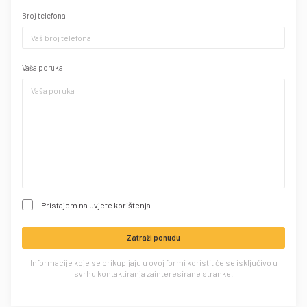
Broj telefona
Vaša poruka
Pristajem na uvjete korištenja
Zatraži ponudu
Informacije koje se prikupljaju u ovoj formi koristit će se isključivo u
svrhu kontaktiranja zainteresirane stranke.