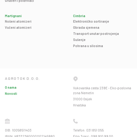
Gruberi i podrivači
Martignani
Cimbria
Nošeni atomizeri
Elektroničko sortiranje
Vučeni atomizeri
Obrada sjemena
Transport unutar postrojenja
Sušenje
Pohrana u silosima
AGROTOK D.O.O.
O nama
Vukovarska cesta 239E - Eko-poslovna
zona Nemetin
Novosti
31000 Osijek
Hrvatska
OIB: 10058511403
Telefon: 031 851 055
IBAN: HR3323600001102145980
Filip Tokić: 098 910 99 00