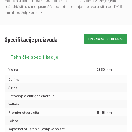
modela u seriji. Break 400 opremljen je sustavom s 8 izmjenjivih
rešetki/sita, s mogućnošću odabira promjera otvora sita od 11-18
mm ili po želji korisnika.
Specifikacije proizvoda
Preuzmite PDF brošuru
Tehničke specifikacije
Visina
2850 mm
Duljina
Širina
Potrošnja električne energije
Voltaža
Promjer otvora sita
11 - 18 mm
Težina
Kapacitet oljuštenih lješnjaka po satu