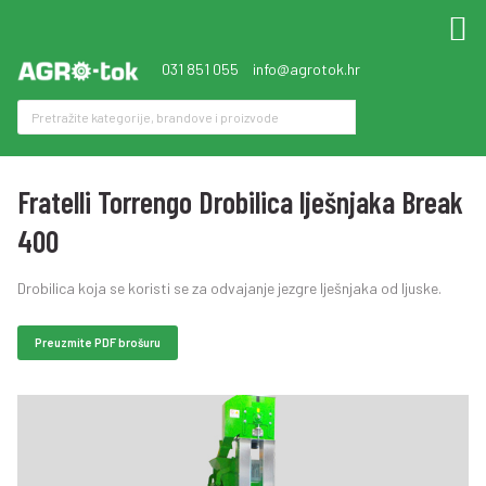
031 851 055
info@agrotok.hr
Fratelli Torrengo Drobilica lješnjaka Break
400
Drobilica koja se koristi se za odvajanje jezgre lješnjaka od ljuske.
Preuzmite PDF brošuru