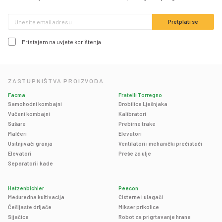
Pristajem na uvjete korištenja
ZASTUPNIŠTVA PROIZVODA
Facma
Fratelli Torregno
Samohodni kombajni
Drobilice Lješnjaka
Vučeni kombajni
Kalibratori
Sušare
Prebirne trake
Malčeri
Elevatori
Usitnjivači granja
Ventilatori i mehanički prečistači
Elevatori
Preše za ulje
Separatori i kade
Hatzenbichler
Peecon
Međuredna kultivacija
Cisterne i ulagači
Češljaste drljače
Mikser prikolice
Sijačice
Robot za prigrtavanje hrane