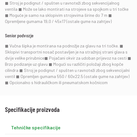
◼ Stroj je podignut / spušten u ravnoteži zbog sekvencijalnog
ventila ◼ Može se lako montirati na strojeve sa spojkom u tri točke
◼ Moguće je samo na sklopivim strojevima širine do 7 m ◼
Opremljene gumama 19,0 / 45x17 (ostale gume na zahtjev)
Senior podvozje
◼ Vučna šipka je montirana na podnožje za glavu na tri točke. ◼
Sklopivi transportni nosač postavljen je na stražnjoj strani glava s
dvije velike prirubnice◼ Pojačani okvir za udoban prijevoz na cesti ◼
Brzo podizanje uz glavu ◼ Mogući su različiti položaji zbog kopče
cilindra ◼ Stroj je podignut / spušten u ravnoteži zbog sekvencijalni
ventil ◼ Opremljen gumama 550 / 60x22.5 (ostale gume na zahtjev)
◼ Opcionalno s hidrauličkom ili pneumatskom kočnicom
Specifikacije proizvoda
Tehničke specifikacije