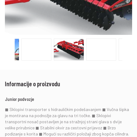
Informacije o proizvodu
Junior podvozje
◼ Sklopivi transporter s hidrauličkim podešavanjem ◼ Vučna šipka
je montirana na podnožje za glavu na tri točke. ◼ Sklopivi
transportni nosač postavljen je na stražnjoj strani glava s dvije
velike prirubnice ◼ Stabilni okvir za cestovni prijevoz ◼ Brzo
podizanje s korita ◼ Mogući su različiti položaji zbog kopča cilindra.