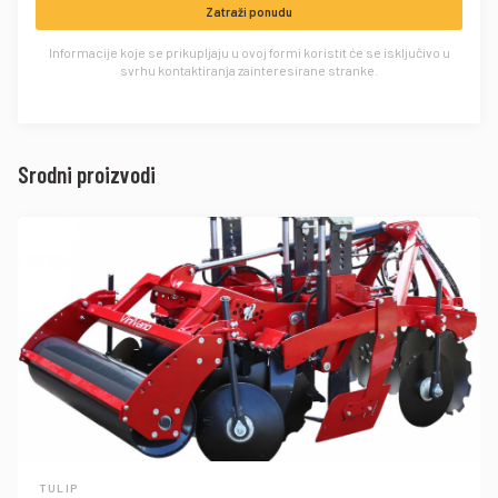
Zatraži ponudu
Informacije koje se prikupljaju u ovoj formi koristit će se isključivo u
svrhu kontaktiranja zainteresirane stranke.
Srodni proizvodi
TULIP