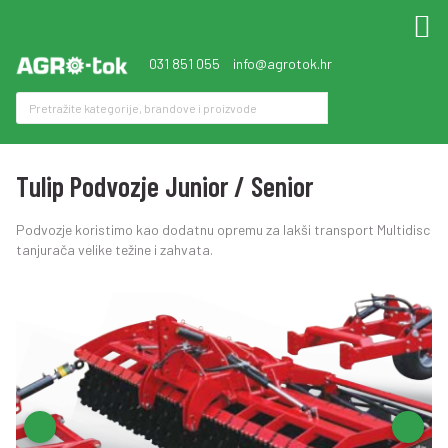
031 851 055
info@agrotok.hr
Tulip Podvozje Junior / Senior
Podvozje koristimo kao dodatnu opremu za lakši transport Multidisc
tanjurača velike težine i zahvata.