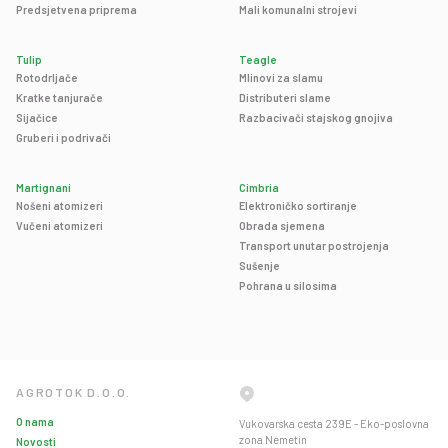
Predsjetvena priprema
Mali komunalni strojevi
Tulip
Teagle
Rotodrljače
Mlinovi za slamu
Kratke tanjurače
Distributeri slame
Sijačice
Razbacivači stajskog gnojiva
Gruberi i podrivači
Martignani
Cimbria
Nošeni atomizeri
Elektroničko sortiranje
Vučeni atomizeri
Obrada sjemena
Transport unutar postrojenja
Sušenje
Pohrana u silosima
AGROTOK D.O.O.
O nama
Vukovarska cesta 239E - Eko-poslovna
zona Nemetin
Novosti