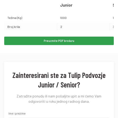
Junior
Se
Težina (Kg)
1000
150
Broj krila
2
3
Preuzmite PDF brošuru
Zainteresirani ste za Tulip Podvozje
Junior / Senior?
Zatražite ponudu ili nam pošaljite upit a mi ćemo Vam
odgovoriti u roku jednog radnog dana.
Ime i prezime